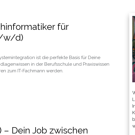
hinformatiker für
m/w/d)
stemintegration ist die perfekte Basis für Deine
undlagenwissen in der Berufsschule und Praxiswissen
ahren zum IT-Fachmann werden.
W
L
I
K
b
w
) – Dein Job zwischen