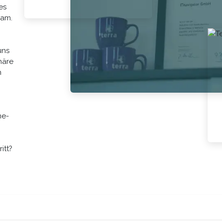
es
eam.
uns
häre
n
me-
itt?