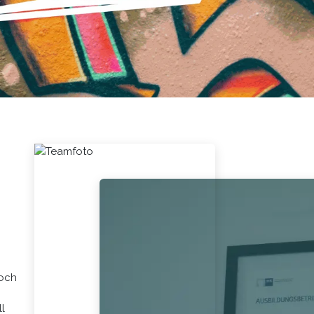
noch
ll