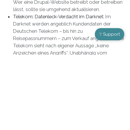
Wer eine Drupal-Website betreibt oder betreiben
lässt, sollte sie umgehend aktualisieren.
Telekom: Datenleck-Verdacht im Darknet:
Im
Darknet werden angeblich Kundendaten der
Deutschen Telekom – bis hin zu
❔ Support
Reisepassnummern – zum Verkauf angeboten. Die
Telekom sieht nach eigener Aussage „keine
Anzeichen eines Angriffs“. Unabhängig vom
Ausgang gilt: bei unerwarteten Anrufen oder E-
Mails im Namen großer Anbieter wachsam bleiben.
Microsoft 365: Sicherheit wird unterschätzt:
Eine
aktuelle Studie zeigt, dass sich viele Unternehmen
bei Microsoft 365 allein auf die eingebauten
Schutzfunktionen verlassen. Microsoft sichert
aber nur die Plattform – für E-Mail-Postfächer,
Daten und Benutzerkonten sind die Unternehmen
selbst verantwortlich („Shared Responsibility“).
CCC warnt vor Vorratsdatenspeicherung:
Der